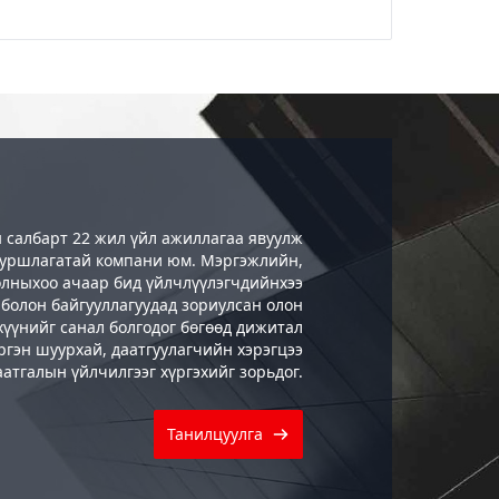
 салбарт 22 жил үйл ажиллагаа явуулж
 туршлагатай компани юм. Мэргэжлийн,
олныхоо ачаар бид үйлчлүүлэгчдийнхээ
 болон байгууллагуудад зориулсан олон
хүүнийг санал болгодог бөгөөд дижитал
гэн шуурхай, даатгуулагчийн хэрэгцээ
атгалын үйлчилгээг хүргэхийг зорьдог.
Танилцуулга