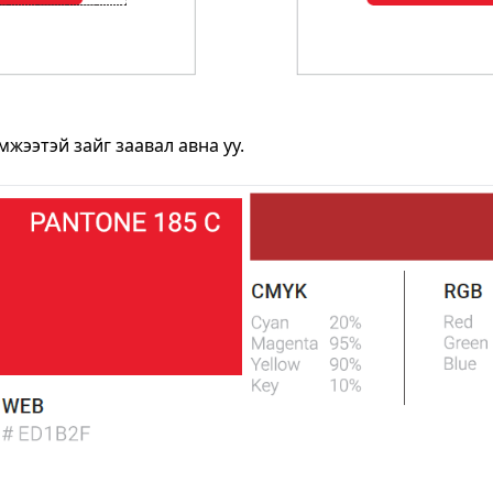
мжээтэй зайг заавал авна уу.