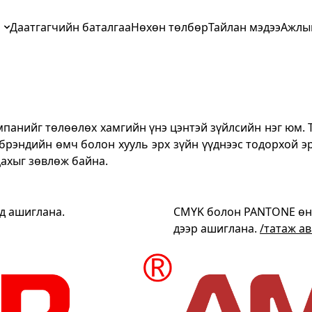
л
Даатгагчийн баталгаа
Нөхөн төлбөр
Тайлан мэдээ
Ажлы
мпанийг төлөөлөх хамгийн үнэ цэнтэй зүйлсийн нэг юм. 
 брэндийн өмч болон хууль эрх зүйн үүднээс тодорхой эр
цахыг зөвлөж байна.
нд ашиглана.
CMYK болон PANTONE өнгө
дээр ашиглана.
/татаж ав