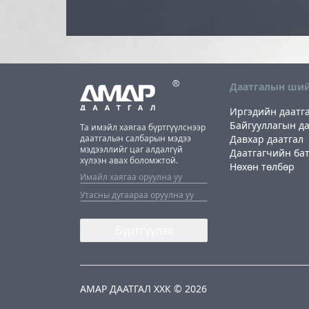
Даатгалын ши
Иргэдийн даатг
Байгууллагын да
Та имэйл хаягаа бүртгүүлснээр
даатгалын салбарын мэдээ
Давхар даатгал
мэдээллийг цаг алдалгүй
Даатгагчийн ба
хүлээн авах боломжтой.
Нөхөн төлбөр
Бүртгүүлэх
АМАР ДААТГАЛ ХХК © 2026