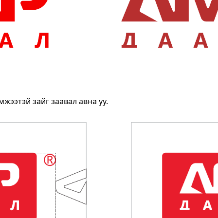
мжээтэй зайг заавал авна уу.