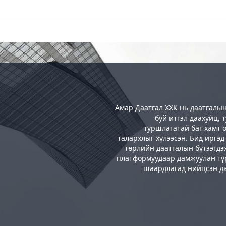
Амар Даатгал ХХК нь даатгалын
буй итгэл даахуйц,
туршлагатай баг хамт 
талархлыг хүлээсэн. Бид иргэд
төрлийн даатгалын бүтээгдэ
платформуудаар дамжуулан түр
шаардлагад нийцсэн да