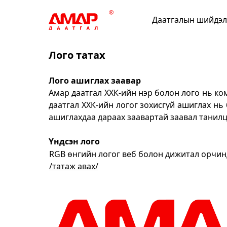
Даатгалын шийдэ
Лого татах
Лого ашиглах заавар
Амар даатгал ХХК-ийн нэр болон лого нь ко
даатгал ХХК-ийн логог зохисгүй ашиглах нь
ашиглахдаа дараах заавартай заавал танил
Үндсэн лого
RGB өнгийн логог веб болон дижитал орчи
/татаж авах/