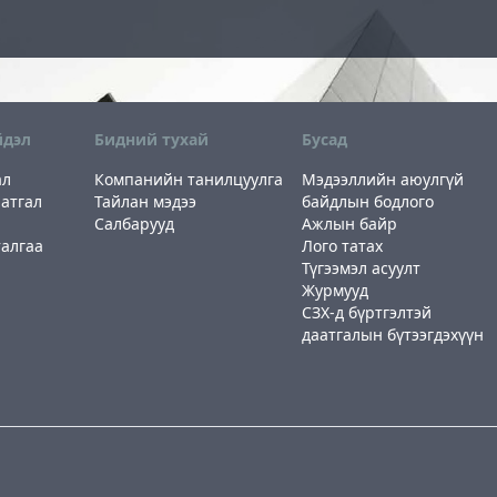
йдэл
Бидний тухай
Бусад
ал
Компанийн танилцуулга
Мэдээллийн аюулгүй
атгал
Тайлан мэдээ
байдлын бодлого
Салбарууд
Ажлын байр
талгаа
Лого татах
Түгээмэл асуулт
Журмууд
СЗХ-д бүртгэлтэй
даатгалын бүтээгдэхүүн