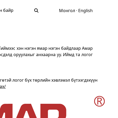
н байр
Монгол
·
English
Тиймээс хэн нэгэн ямар нэгэн байдлаар Амар
сдэлд оруулахыг анхаарна уу. Иймд та логог
тэй логог бүх төрлийн хэвлэмэл бүтээгдэхүүн
ах/